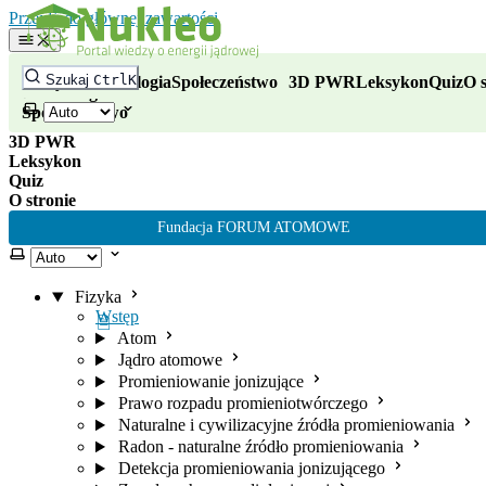
Nukleo - portal wiedzy o energii
Przejdź do głównej zawartości
Fizyka
Szukaj
Ctrl
K
Fizyka
Technologia
Społeczeństwo
3D PWR
Leksykon
Quiz
O s
Technologia
Wybierz motyw
Społeczeństwo
3D PWR
Leksykon
Quiz
O stronie
Fundacja FORUM ATOMOWE
Wybierz motyw
Fizyka
Wstęp
Atom
Jądro atomowe
Promieniowanie jonizujące
Prawo rozpadu promieniotwórczego
Naturalne i cywilizacyjne źródła promieniowania
Radon - naturalne źródło promieniowania
Detekcja promieniowania jonizującego