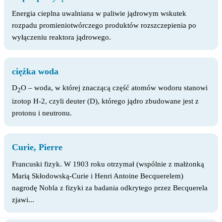
Energia cieplna uwalniana w paliwie jądrowym wskutek
rozpadu promieniotwórczego produktów rozszczepienia po
wyłączeniu reaktora jądrowego.
ciężka woda
D
O – woda, w której znaczącą część atomów wodoru stanowi
2
izotop H-2, czyli deuter (D), którego jądro zbudowane jest z
protonu i neutronu.
Curie, Pierre
Francuski fizyk. W 1903 roku otrzymał (wspólnie z małżonką
Marią Skłodowską-Curie i Henri Antoine Becquerelem)
nagrodę Nobla z fizyki za badania odkrytego przez Becquerela
zjawi...