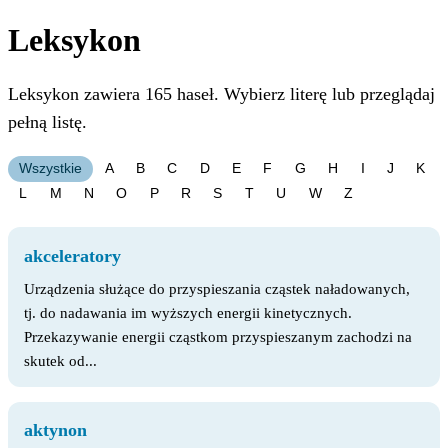
Leksykon
Leksykon zawiera 165 haseł. Wybierz literę lub przeglądaj
pełną listę.
Wszystkie
A
B
C
D
E
F
G
H
I
J
K
L
M
N
O
P
R
S
T
U
W
Z
akceleratory
Urządzenia służące do przyspieszania cząstek naładowanych,
tj. do nadawania im wyższych energii kinetycznych.
Przekazywanie energii cząstkom przyspieszanym zachodzi na
skutek od...
aktynon