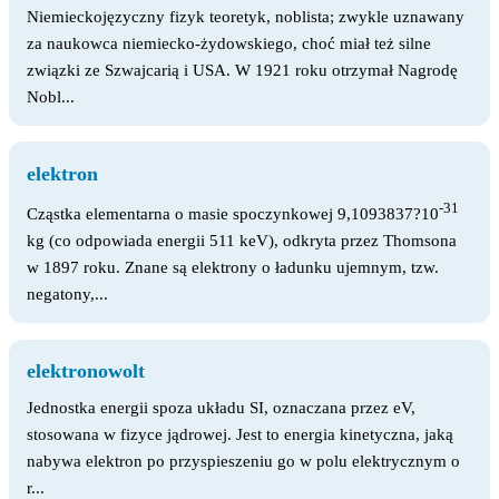
Niemieckojęzyczny fizyk teoretyk, noblista; zwykle uznawany
za naukowca niemiecko-żydowskiego, choć miał też silne
związki ze Szwajcarią i USA. W 1921 roku otrzymał Nagrodę
Nobl...
elektron
-31
Cząstka elementarna o masie spoczynkowej 9,1093837?10
kg (co odpowiada energii 511 keV), odkryta przez Thomsona
w 1897 roku. Znane są elektrony o ładunku ujemnym, tzw.
negatony,...
elektronowolt
Jednostka energii spoza układu SI, oznaczana przez eV,
stosowana w fizyce jądrowej. Jest to energia kinetyczna, jaką
nabywa elektron po przyspieszeniu go w polu elektrycznym o
r...