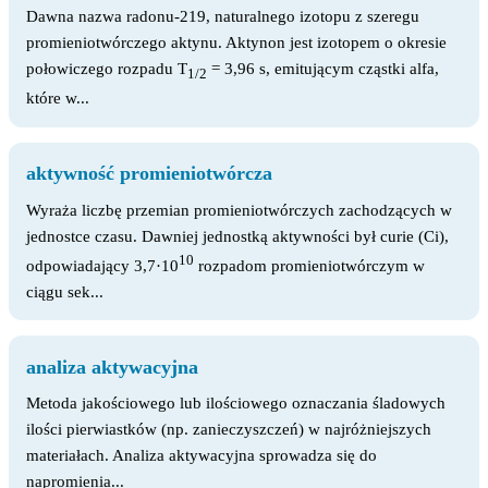
Dawna nazwa radonu-219, naturalnego izotopu z szeregu
promieniotwórczego aktynu. Aktynon jest izotopem o okresie
połowiczego rozpadu T
= 3,96 s, emitującym cząstki alfa,
1/2
które w...
aktywność promieniotwórcza
Wyraża liczbę przemian promieniotwórczych zachodzących w
jednostce czasu. Dawniej jednostką aktywności był curie (Ci),
10
odpowiadający 3,7·10
rozpadom promieniotwórczym w
ciągu sek...
analiza aktywacyjna
Metoda jakościowego lub ilościowego oznaczania śladowych
ilości pierwiastków (np. zanieczyszczeń) w najróżniejszych
materiałach. Analiza aktywacyjna sprowadza się do
napromienia...