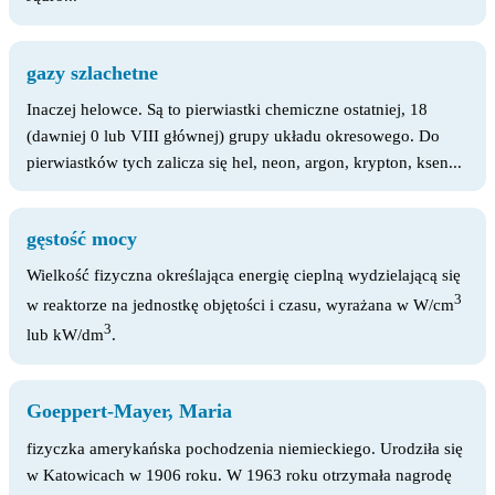
gazy szlachetne
Inaczej helowce. Są to pierwiastki chemiczne ostatniej, 18
(dawniej 0 lub VIII głównej) grupy układu okresowego. Do
pierwiastków tych zalicza się hel, neon, argon, krypton, ksen...
gęstość mocy
Wielkość fizyczna określająca energię cieplną wydzielającą się
3
w reaktorze na jednostkę objętości i czasu, wyrażana w W/cm
3
lub kW/dm
.
Goeppert-Mayer, Maria
fizyczka amerykańska pochodzenia niemieckiego. Urodziła się
w Katowicach w 1906 roku. W 1963 roku otrzymała nagrodę