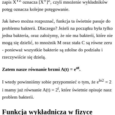
YZ
Y
Z
zapis X
oznacza [X
]
, czyli mnożenie wykładników
potęg oznacza kolejne potęgowanie.
Jak łatwo można rozpoznać, funkcja ta świetnie pasuje do
problemu bakterii. Dlaczego? Jeżeli na początku była tylko
jedna bakteria, oraz założymy, że nie ma bakterii, które nie
mogą się dzielić, to mnożnik M oraz stała C są równe zeru
- ponieważ wszystkie bakterie są zdolne do podziału i
rzeczywiście się dzielą.
αt
Zatem nasze równanie brzmi A(t) = e
.
ln2
I wtedy powinniśmy sobie przypomnieć o tym, że e
= 2
t
i mamy już równanie A(t) = 2
, które świetnie opisuje nasz
problem bakterii.
Funkcja wykładnicza w fizyce