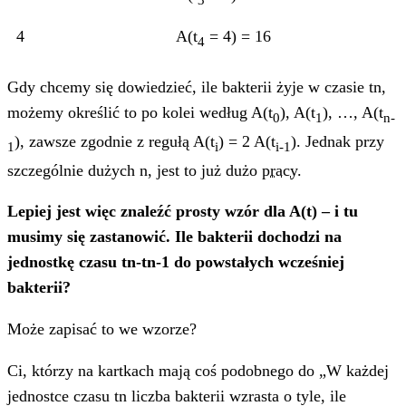
4
A(t
= 4) = 16
4
Gdy chcemy się dowiedzieć, ile bakterii żyje w czasie tn,
możemy określić to po kolei według A(t
), A(t
), …, A(t
0
1
n-
), zawsze zgodnie z regułą A(t
) = 2 A(t
). Jednak przy
1
i
i-1
szczególnie dużych n, jest to już dużo
pracy
.
Lepiej jest więc znaleźć prosty wzór dla A(t) – i tu
musimy się zastanowić. Ile bakterii dochodzi na
jednostkę czasu tn-tn-1 do powstałych wcześniej
bakterii?
Może zapisać to we wzorze?
Ci, którzy na kartkach mają coś podobnego do „W każdej
jednostce czasu tn liczba bakterii wzrasta o tyle, ile