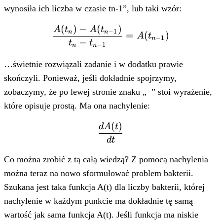
wynosiła ich liczba w czasie tn-1”, lub taki wzór:
(
)
−
(
)
\frac{A(t_n)
A
t
A
t
−
1
n
n
=
(
)
A
t
−
1
n
- A(t_{n-
−
t
t
−
1
n
n
1})}{t_n -
…świetnie rozwiązali zadanie i w dodatku prawie
t_{n-1}} =
A(t_{n-1})
skończyli. Ponieważ, jeśli dokładnie spojrzymy,
zobaczymy, że po lewej stronie znaku „=” stoi wyrażenie,
które opisuje prostą. Ma ona nachylenie:
(
)
\frac{dA(t)}
d
A
t
{dt}
d
t
Co można zrobić z tą całą wiedzą? Z pomocą nachylenia
można teraz na nowo sformułować problem bakterii.
Szukana jest taka funkcja A(t) dla liczby bakterii, której
nachylenie w każdym punkcie ma dokładnie tę samą
wartość jak sama funkcja A(t). Jeśli funkcja ma niskie