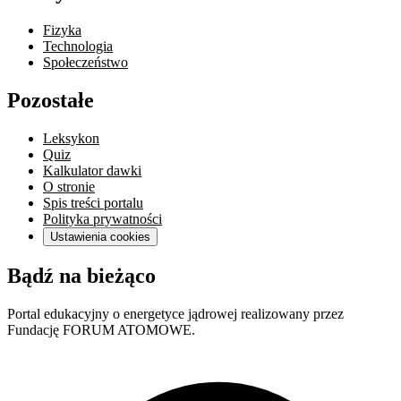
Fizyka
Technologia
Społeczeństwo
Pozostałe
Leksykon
Quiz
Kalkulator dawki
O stronie
Spis treści portalu
Polityka prywatności
Ustawienia cookies
Bądź na bieżąco
Portal edukacyjny o energetyce jądrowej realizowany przez
Fundację FORUM ATOMOWE.
F