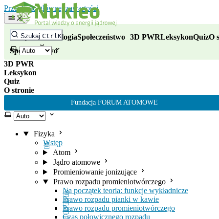
Nukleo - portal wiedzy o energii
Przejdź do głównej zawartości
Fizyka
Szukaj
Ctrl
K
Fizyka
Technologia
Społeczeństwo
3D PWR
Leksykon
Quiz
O s
Technologia
Wybierz motyw
Społeczeństwo
3D PWR
Leksykon
Quiz
O stronie
Fundacja FORUM ATOMOWE
Wybierz motyw
Fizyka
Wstęp
Atom
Jądro atomowe
Promieniowanie jonizujące
Prawo rozpadu promieniotwórczego
Na początek teoria: funkcje wykładnicze
Prawo rozpadu pianki w kawie
Prawo rozpadu promieniotwórczego
Czas połowicznego rozpadu