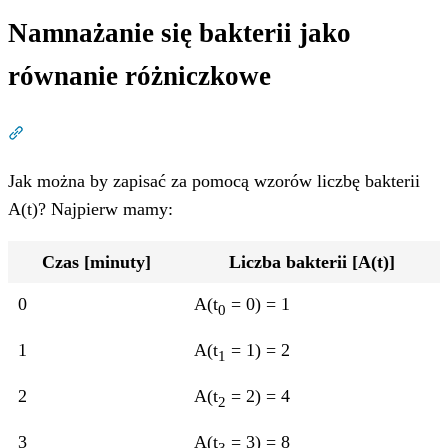
Namnażanie się bakterii jako
równanie różniczkowe
Dział zatytułowany „Namnażanie się bakterii jako równa
Jak można by zapisać za pomocą wzorów liczbę bakterii
A(t)? Najpierw mamy:
Czas [minuty]
Liczba bakterii [A(t)]
0
A(t
= 0) = 1
0
1
A(t
= 1) = 2
1
2
A(t
= 2) = 4
2
3
A(t
= 3) = 8
3