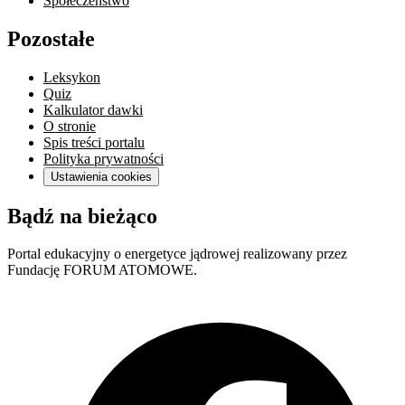
Społeczeństwo
Pozostałe
Leksykon
Quiz
Kalkulator dawki
O stronie
Spis treści portalu
Polityka prywatności
Ustawienia cookies
Bądź na bieżąco
Portal edukacyjny o energetyce jądrowej realizowany przez
Fundację FORUM ATOMOWE.
F