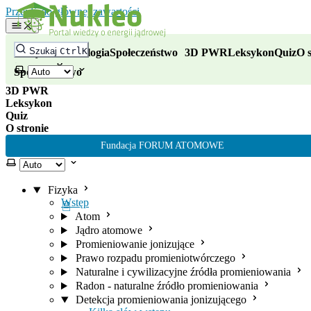
Nukleo - portal wiedzy o energii
Przejdź do głównej zawartości
Fizyka
Szukaj
Ctrl
K
Fizyka
Technologia
Społeczeństwo
3D PWR
Leksykon
Quiz
O s
Technologia
Wybierz motyw
Społeczeństwo
3D PWR
Leksykon
Quiz
O stronie
Fundacja FORUM ATOMOWE
Wybierz motyw
Fizyka
Wstęp
Atom
Jądro atomowe
Promieniowanie jonizujące
Prawo rozpadu promieniotwórczego
Naturalne i cywilizacyjne źródła promieniowania
Radon - naturalne źródło promieniowania
Detekcja promieniowania jonizującego