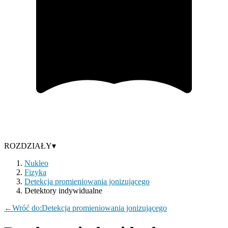
ROZDZIAŁY
▾
Nukleo
Fizyka
Detekcja promieniowania jonizującego
Detektory indywidualne
←
Wróć do:
Detekcja promieniowania jonizującego