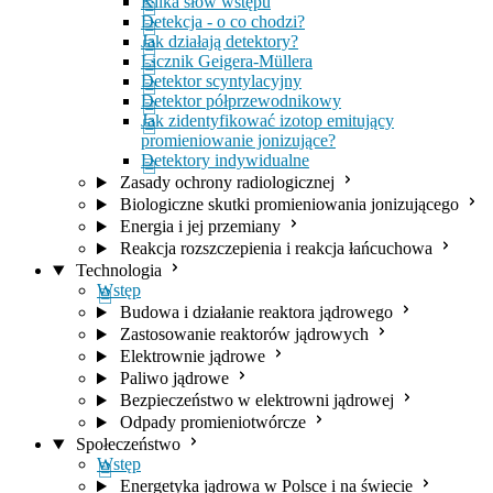
Kilka słów wstępu
Detekcja - o co chodzi?
Jak działają detektory?
Licznik Geigera-Müllera
Detektor scyntylacyjny
Detektor półprzewodnikowy
Jak zidentyfikować izotop emitujący
promieniowanie jonizujące?
Detektory indywidualne
Zasady ochrony radiologicznej
Biologiczne skutki promieniowania jonizującego
Energia i jej przemiany
Reakcja rozszczepienia i reakcja łańcuchowa
Technologia
Wstęp
Budowa i działanie reaktora jądrowego
Zastosowanie reaktorów jądrowych
Elektrownie jądrowe
Paliwo jądrowe
Bezpieczeństwo w elektrowni jądrowej
Odpady promieniotwórcze
Społeczeństwo
Wstęp
Energetyka jądrowa w Polsce i na świecie