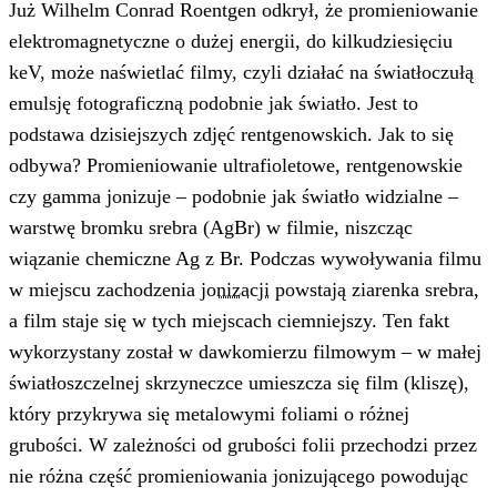
Już Wilhelm Conrad Roentgen odkrył, że promieniowanie
elektromagnetyczne o dużej energii, do kilkudziesięciu
keV, może naświetlać filmy, czyli działać na światłoczułą
emulsję fotograficzną podobnie jak światło. Jest to
podstawa dzisiejszych zdjęć rentgenowskich. Jak to się
odbywa? Promieniowanie ultrafioletowe, rentgenowskie
czy gamma jonizuje – podobnie jak światło widzialne –
warstwę bromku srebra (AgBr) w filmie, niszcząc
wiązanie chemiczne Ag z Br. Podczas wywoływania filmu
w miejscu zachodzenia
jonizacji
powstają ziarenka srebra,
a film staje się w tych miejscach ciemniejszy. Ten fakt
wykorzystany został w dawkomierzu filmowym – w małej
światłoszczelnej skrzyneczce umieszcza się film (kliszę),
który przykrywa się metalowymi foliami o różnej
grubości. W zależności od grubości folii przechodzi przez
nie różna część promieniowania jonizującego powodując