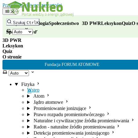
Nukleo - portal wiedzy o energii
Przejdź do głównej zawartości
Fizyka
Szukaj
Ctrl
K
Fizyka
Technologia
Społeczeństwo
3D PWR
Leksykon
Quiz
O s
Technologia
Wybierz motyw
Społeczeństwo
3D PWR
Leksykon
Quiz
O stronie
Fundacja FORUM ATOMOWE
Wybierz motyw
Fizyka
Wstęp
Atom
Jądro atomowe
Promieniowanie jonizujące
Prawo rozpadu promieniotwórczego
Naturalne i cywilizacyjne źródła promieniowania
Radon - naturalne źródło promieniowania
Detekcja promieniowania jonizującego