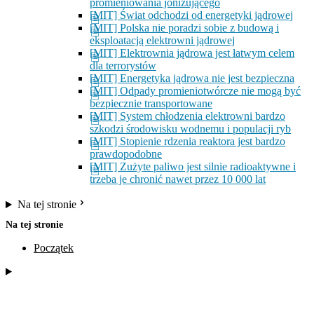
promieniowania jonizującego
[MIT] Świat odchodzi od energetyki jądrowej
[MIT] Polska nie poradzi sobie z budową i
eksploatacją elektrowni jądrowej
[MIT] Elektrownia jądrowa jest łatwym celem
dla terrorystów
[MIT] Energetyka jądrowa nie jest bezpieczna
[MIT] Odpady promieniotwórcze nie mogą być
bezpiecznie transportowane
[MIT] System chłodzenia elektrowni bardzo
szkodzi środowisku wodnemu i populacji ryb
[MIT] Stopienie rdzenia reaktora jest bardzo
prawdopodobne
[MIT] Zużyte paliwo jest silnie radioaktywne i
trzeba je chronić nawet przez 10 000 lat
Na tej stronie
Na tej stronie
Początek