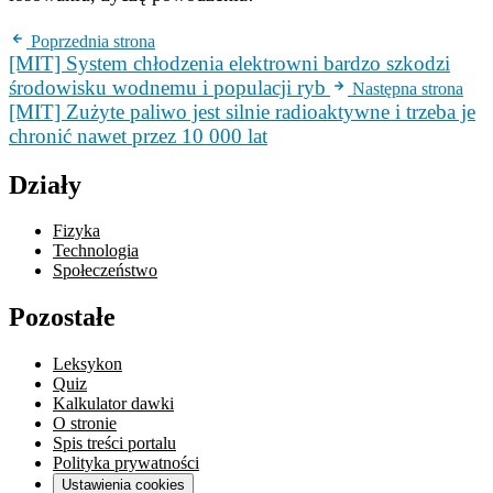
Poprzednia strona
[MIT] System chłodzenia elektrowni bardzo szkodzi
środowisku wodnemu i populacji ryb
Następna strona
[MIT] Zużyte paliwo jest silnie radioaktywne i trzeba je
chronić nawet przez 10 000 lat
Działy
Fizyka
Technologia
Społeczeństwo
Pozostałe
Leksykon
Quiz
Kalkulator dawki
O stronie
Spis treści portalu
Polityka prywatności
Ustawienia cookies