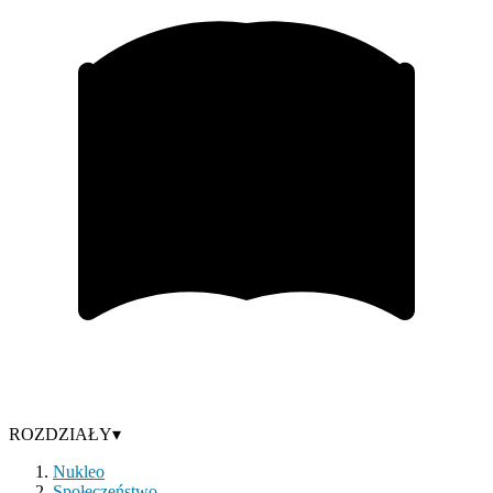
ROZDZIAŁY
▾
Nukleo
Społeczeństwo