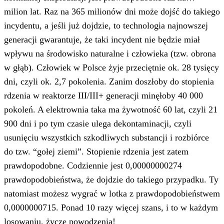
milion lat. Raz na 365 milionów dni może dojść do takiego
incydentu, a jeśli już dojdzie, to technologia najnowszej
generacji gwarantuje, że taki incydent nie będzie miał
wpływu na środowisko naturalne i człowieka (tzw. obrona
w głąb). Człowiek w Polsce żyje przeciętnie ok. 28 tysięcy
dni, czyli ok. 2,7 pokolenia. Zanim doszłoby do stopienia
rdzenia w reaktorze III/III+ generacji minęłoby 40 000
pokoleń. A elektrownia taka ma żywotność 60 lat, czyli 21
900 dni i po tym czasie ulega dekontaminacji, czyli
usunięciu wszystkich szkodliwych substancji i rozbiórce
do tzw. “gołej ziemi”. Stopienie rdzenia jest zatem
prawdopodobne. Codziennie jest 0,00000000274
prawdopodobieństwa, że dojdzie do takiego przypadku. Ty
natomiast możesz wygrać w lotka z prawdopodobieństwem
0,0000000715. Ponad 10 razy więcej szans, i to w każdym
losowaniu, życzę powodzenia!