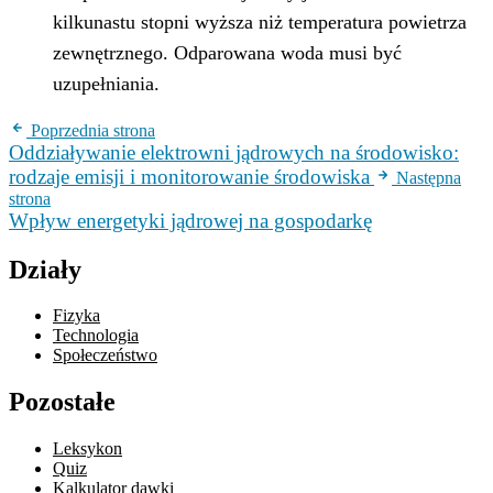
kilkunastu stopni wyższa niż temperatura powietrza
zewnętrznego. Odparowana woda musi być
uzupełniania.
Poprzednia strona
Oddziaływanie elektrowni jądrowych na środowisko:
rodzaje emisji i monitorowanie środowiska
Następna
strona
Wpływ energetyki jądrowej na gospodarkę
Działy
Fizyka
Technologia
Społeczeństwo
Pozostałe
Leksykon
Quiz
Kalkulator dawki