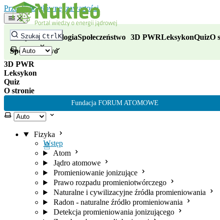
Nukleo - portal wiedzy o energii
Przejdź do głównej zawartości
Fizyka
Szukaj
Ctrl
K
Fizyka
Technologia
Społeczeństwo
3D PWR
Leksykon
Quiz
O s
Technologia
Wybierz motyw
Społeczeństwo
3D PWR
Leksykon
Quiz
O stronie
Fundacja FORUM ATOMOWE
Wybierz motyw
Fizyka
Wstęp
Atom
Jądro atomowe
Promieniowanie jonizujące
Prawo rozpadu promieniotwórczego
Naturalne i cywilizacyjne źródła promieniowania
Radon - naturalne źródło promieniowania
Detekcja promieniowania jonizującego