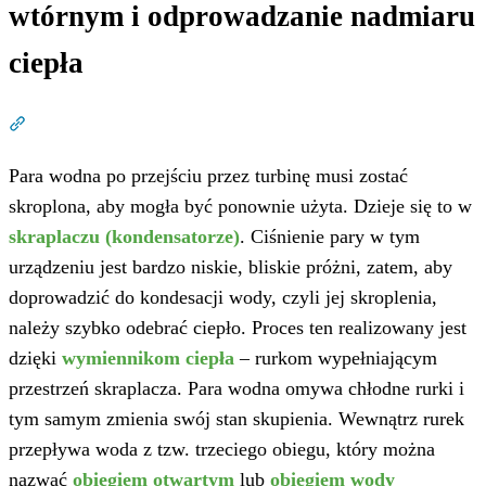
wtórnym i odprowadzanie nadmiaru
ciepła
Dział zatytułowany „Skraplanie pary wodnej w obiegu wt
Para wodna po przejściu przez turbinę musi zostać
skroplona, aby mogła być ponownie użyta. Dzieje się to w
skraplaczu (kondensatorze)
. Ciśnienie pary w tym
urządzeniu jest bardzo niskie, bliskie próżni, zatem, aby
doprowadzić do kondesacji wody, czyli jej skroplenia,
należy szybko odebrać ciepło. Proces ten realizowany jest
dzięki
wymiennikom ciepła
– rurkom wypełniającym
przestrzeń skraplacza. Para wodna omywa chłodne rurki i
tym samym zmienia swój stan skupienia. Wewnątrz rurek
przepływa woda z tzw. trzeciego obiegu, który można
nazwać
obiegiem otwartym
lub
obiegiem wody