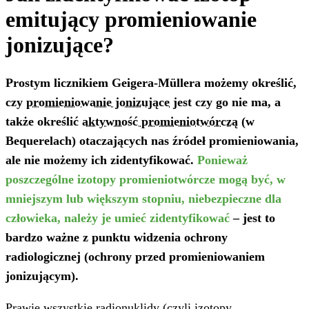
emitujący promieniowanie
jonizujące?
Prostym licznikiem Geigera-Müllera możemy określić,
czy
promieniowanie jonizujące
jest czy go nie ma, a
także określić
aktywność promieniotwórczą
(w
Bequerelach) otaczających nas źródeł promieniowania,
ale nie możemy ich zidentyfikować.
Ponieważ
poszczególne izotopy promieniotwórcze mogą być, w
mniejszym lub większym stopniu, niebezpieczne dla
człowieka, należy je umieć zidentyfikować
– jest to
bardzo ważne z punktu widzenia ochrony
radiologicznej (ochrony przed promieniowaniem
jonizującym).
Prawie wszystkie radionuklidy (czyli
izotopy