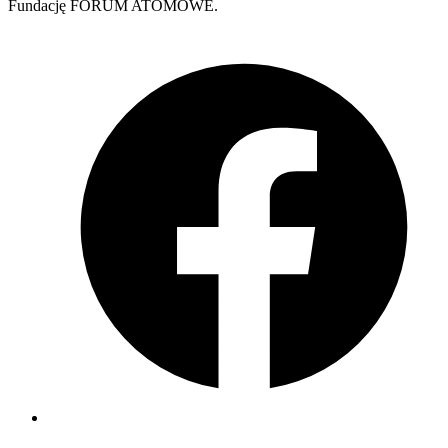
Fundację FORUM ATOMOWE.
F
L