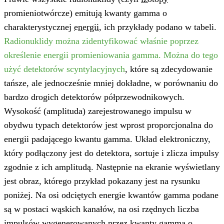
promieniotwórcze) emitują kwanty gamma o
charakterystycznej
energii
, ich przykłady podano w tabeli.
Radionuklidy można zidentyfikować właśnie poprzez
określenie energii promieniowania gamma. Można do tego
użyć detektorów scyntylacyjnych
, które są zdecydowanie
tańsze, ale jednocześnie mniej dokładne, w porównaniu do
bardzo drogich detektorów półprzewodnikowych.
Wysokość (amplituda) zarejestrowanego impulsu w
obydwu typach detektorów jest wprost proporcjonalna do
energii padającego kwantu gamma. Układ elektroniczny,
który podłączony jest do detektora, sortuje i zlicza impulsy
zgodnie z ich amplitudą. Następnie na ekranie wyświetlany
jest obraz, którego przykład pokazany jest na rysunku
poniżej. Na osi odciętych energie kwantów gamma podane
są w postaci wąskich kanałów, na osi rzędnych liczba
impulsów wygenerowanych przez kwanty gamma o