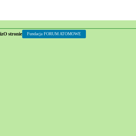
rgii jądrowej
iz
O stronie
Fundacja FORUM ATOMOWE