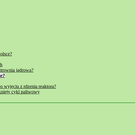
olsce?
ch
trownia jądrowa?
ze?
 wyjęciu z rdzenia reaktora?
nięty cykl paliwowy