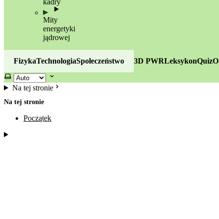
kadry
Mity
energetyki
jądrowej
Fizyka
Technologia
Społeczeństwo
3D PWR
Leksykon
Quiz
O
Wybierz motyw
Na tej stronie
Na tej stronie
Początek