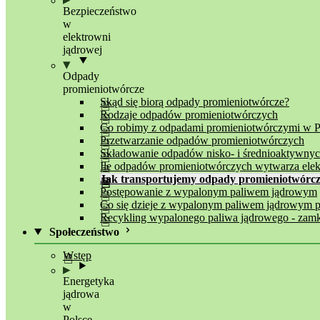
Bezpieczeństwo
w
elektrowni
jądrowej
Odpady
promieniotwórcze
Skąd się biorą odpady promieniotwórcze?
Rodzaje odpadów promieniotwórczych
Co robimy z odpadami promieniotwórczymi w P
Przetwarzanie odpadów promieniotwórczych
Składowanie odpadów nisko- i średnioaktywny
Ile odpadów promieniotwórczych wytwarza elek
Jak transportujemy odpady promieniotwórc
Postępowanie z wypalonym paliwem jądrowym
Co się dzieje z wypalonym paliwem jądrowym po
Recykling wypalonego paliwa jądrowego - zamk
Społeczeństwo
Wstęp
Energetyka
jądrowa
w
Polsce