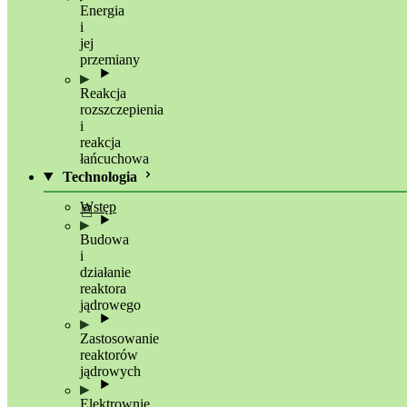
Energia
i
jej
przemiany
Reakcja
rozszczepienia
i
reakcja
łańcuchowa
Technologia
Wstęp
Budowa
i
działanie
reaktora
jądrowego
Zastosowanie
reaktorów
jądrowych
Elektrownie