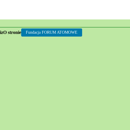
rgii jądrowej
iz
O stronie
Fundacja FORUM ATOMOWE