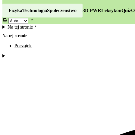
Fizyka
Technologia
Społeczeństwo
3D PWR
Leksykon
Quiz
O
Wybierz motyw
Na tej stronie
Na tej stronie
Początek