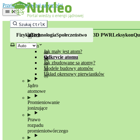
Nukleo - portal wiedzy o ene
Przejdź do głównej zawartości
Fizyka
Szukaj
Ctrl
K
Wstęp
Fizyka
Technologia
Społeczeństwo
3D PWR
Leksykon
Qu
Wybierz motyw
Atom
Jak mały jest atom?
Odkrycie atomu
Jak zbudowane są atomy?
Modele budowy atomów
Układ okresowy pierwiastków
Jądro
atomowe
Promieniowanie
jonizujące
Prawo
rozpadu
promieniotwórczego