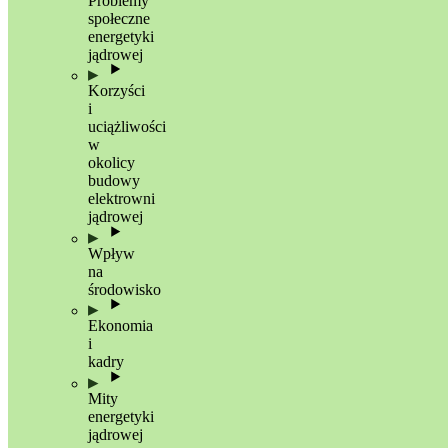
Problemy
społeczne
energetyki
jądrowej
Korzyści
i
uciążliwości
w
okolicy
budowy
elektrowni
jądrowej
Wpływ
na
środowisko
Ekonomia
i
kadry
Mity
energetyki
jądrowej