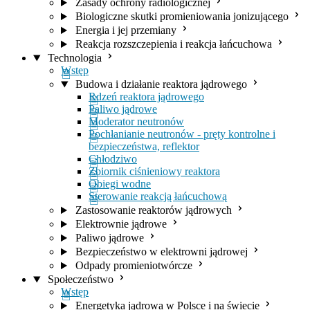
Zasady ochrony radiologicznej
Biologiczne skutki promieniowania jonizującego
Energia i jej przemiany
Reakcja rozszczepienia i reakcja łańcuchowa
Technologia
Wstęp
Budowa i działanie reaktora jądrowego
Rdzeń reaktora jądrowego
Paliwo jądrowe
Moderator neutronów
Pochłanianie neutronów - pręty kontrolne i
bezpieczeństwa, reflektor
Chłodziwo
Zbiornik ciśnieniowy reaktora
Obiegi wodne
Sterowanie reakcją łańcuchową
Zastosowanie reaktorów jądrowych
Elektrownie jądrowe
Paliwo jądrowe
Bezpieczeństwo w elektrowni jądrowej
Odpady promieniotwórcze
Społeczeństwo
Wstęp
Energetyka jądrowa w Polsce i na świecie