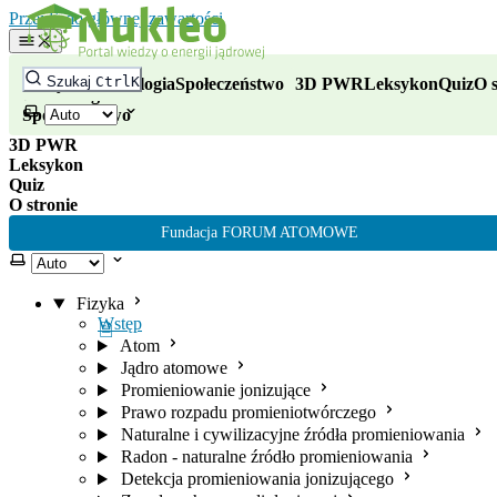
Nukleo - portal wiedzy o energii
Przejdź do głównej zawartości
Fizyka
Szukaj
Ctrl
K
Fizyka
Technologia
Społeczeństwo
3D PWR
Leksykon
Quiz
O s
Technologia
Wybierz motyw
Społeczeństwo
3D PWR
Leksykon
Quiz
O stronie
Fundacja FORUM ATOMOWE
Wybierz motyw
Fizyka
Wstęp
Atom
Jądro atomowe
Promieniowanie jonizujące
Prawo rozpadu promieniotwórczego
Naturalne i cywilizacyjne źródła promieniowania
Radon - naturalne źródło promieniowania
Detekcja promieniowania jonizującego