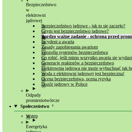
Bezpieczeństwo
w
elektrowni
jądrowej
Bezpieczeństwo jądrowe - jak to się zaczęło?
Czym jest bezpieczeństwo jądrowe?
Bardzo ważne zadanie - ochrona przed pro
Incydent a awaria
Zasady zapobiegania awariom
Filozofia systemów bezpieczeństwa
Co robić, jeśli mimo wszystko awaria się wydar
Generacje reaktorów a bezpieczeństwo
Elektrownia jądrowa nie może wybuchnąć jak 
Woda z elektrowni jądrowej jest bezpieczna!
Ocena bezpieczeństwa, ocena ryzyka
Dozór jądrowy w Polsce
Odpady
promieniotwórcze
Społeczeństwo
Wstęp
Energetyka
jądrowa