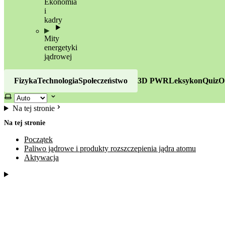
Ekonomia
i
kadry
Mity
energetyki
jądrowej
Fizyka
Technologia
Społeczeństwo
3D PWR
Leksykon
Quiz
O
Wybierz motyw
Na tej stronie
Na tej stronie
Początek
Paliwo jądrowe i produkty rozszczepienia jądra atomu
Aktywacja