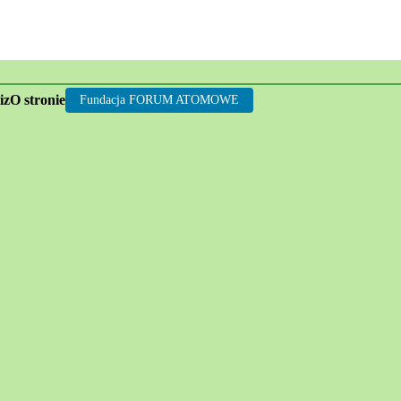
rgii jądrowej
iz
O stronie
Fundacja FORUM ATOMOWE