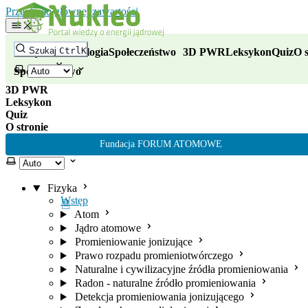
Nukleo - portal wiedzy o energii
Przejdź do głównej zawartości
Fizyka
Szukaj
Ctrl
K
Fizyka
Technologia
Społeczeństwo
3D PWR
Leksykon
Quiz
O s
Technologia
Wybierz motyw
Społeczeństwo
3D PWR
Leksykon
Quiz
O stronie
Fundacja FORUM ATOMOWE
Wybierz motyw
Fizyka
Wstęp
Atom
Jądro atomowe
Promieniowanie jonizujące
Prawo rozpadu promieniotwórczego
Naturalne i cywilizacyjne źródła promieniowania
Radon - naturalne źródło promieniowania
Detekcja promieniowania jonizującego