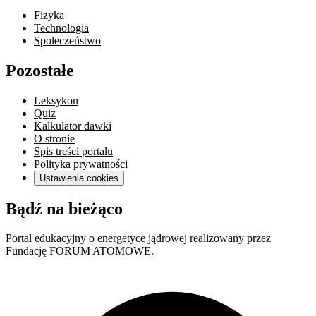
Fizyka
Technologia
Społeczeństwo
Pozostałe
Leksykon
Quiz
Kalkulator dawki
O stronie
Spis treści portalu
Polityka prywatności
Ustawienia cookies
Bądź na bieżąco
Portal edukacyjny o energetyce jądrowej realizowany przez
Fundację FORUM ATOMOWE.
F