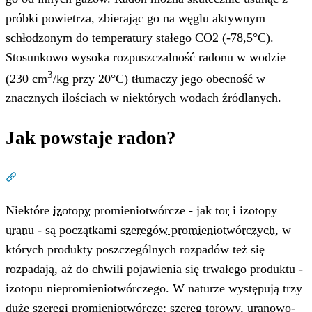
próbki powietrza, zbierając go na węglu aktywnym
schłodzonym do temperatury stałego CO2 (-78,5°C).
Stosunkowo wysoka rozpuszczalność radonu w wodzie
3
(230 cm
/kg przy 20°C) tłumaczy jego obecność w
znacznych ilościach w niektórych wodach źródlanych.
Jak powstaje radon?
Dział zatytułowany „Jak powstaje radon?”
Niektóre
izotopy
promieniotwórcze - jak
tor
i izotopy
uranu
- są początkami
szeregów promieniotwórczych
, w
których produkty poszczególnych rozpadów też się
rozpadają, aż do chwili pojawienia się trwałego produktu -
izotopu niepromieniotwórczego. W naturze występują trzy
duże szeregi promieniotwórcze: szereg torowy, uranowo-