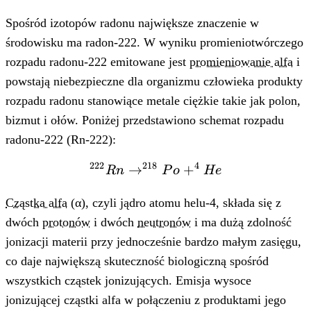
Spośród izotopów radonu największe znaczenie w
środowisku ma radon-222. W wyniku promieniotwórczego
rozpadu radonu-222 emitowane jest
promieniowanie alfa
i
powstają niebezpieczne dla organizmu człowieka produkty
rozpadu radonu stanowiące metale ciężkie takie jak polon,
bizmut i ołów. Poniżej przedstawiono schemat rozpadu
radonu-222 (Rn-222):
222
218
4
→
^{222}Rn
+
R
n
P
o
He
\rightarrow
^{218}Po
Cząstka alfa
(α), czyli jądro atomu helu-4, składa się z
+ ^{4}He
dwóch
protonów
i dwóch
neutronów
i ma dużą zdolność
jonizacji materii przy jednocześnie bardzo małym zasięgu,
co daje największą skuteczność biologiczną spośród
wszystkich cząstek jonizujących. Emisja wysoce
jonizującej cząstki alfa w połączeniu z produktami jego