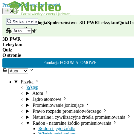
Nukleo - portal wiedzy o energii
Przejdź do głównej zawartości
Fizyka
Szukaj
Ctrl
K
Fizyka
Technologia
Społeczeństwo
3D PWR
Leksykon
Quiz
O s
Technologia
Wybierz motyw
Społeczeństwo
3D PWR
Leksykon
Quiz
O stronie
Fundacja FORUM ATOMOWE
Wybierz motyw
Fizyka
Wstęp
Atom
Jądro atomowe
Promieniowanie jonizujące
Prawo rozpadu promieniotwórczego
Naturalne i cywilizacyjne źródła promieniowania
Radon - naturalne źródło promieniowania
Radon i jego źródła
Właściwości radonu