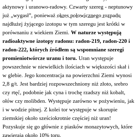
aktynowy i uranowo-radowy. Czwarty szereg - neptunowy
już „wygasł”, ponieważ
okres połowicznego rozpadu
najdłużej żyjącego izotopu w tym szeregu jest krótki w
porównaniu z wiekiem Ziemi.
W naturze występują
radioaktywne izotopy radonu: radon-219, radon-220 i
radon-222, których źródłem są wspomniane szeregi
promieniotwórcze uranu i toru.
Uran występuje
powszechnie w niewielkich ilościach w większości skał i
w glebie. Jego koncentracja na powierzchni Ziemi wynosi
2,8 g/t. Jest bardziej rozpowszechniony niż złoto, srebro
czy rtęć, podobnie jak cyna i trochę rzadszy niż kobalt,
ołów czy molibden. Występuje zarówno w pożywieniu, jak
i w wodzie pitnej. Z kolei tor występuje w skorupie
ziemskiej około sześciokrotnie częściej niż uran!
Pozyskuje się go głównie z piasków monazytowych, które
zawierają około 10% toru.