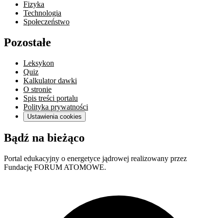
Fizyka
Technologia
Społeczeństwo
Pozostałe
Leksykon
Quiz
Kalkulator dawki
O stronie
Spis treści portalu
Polityka prywatności
Ustawienia cookies
Bądź na bieżąco
Portal edukacyjny o energetyce jądrowej realizowany przez
Fundację FORUM ATOMOWE.
F