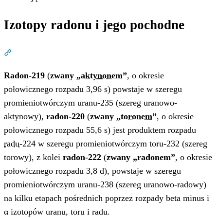
Izotopy radonu i jego pochodne
Dział zatytułowany „Izotopy radonu i jego pochodne”
Radon-219
(
zwany „
aktynonem
”
, o okresie
połowicznego rozpadu 3,96 s) powstaje w szeregu
promieniotwórczym uranu-235 (szereg uranowo-
aktynowy),
radon-220
(
zwany „
toronem
”
, o okresie
połowicznego rozpadu 55,6 s) jest produktem rozpadu
radu
-224 w szeregu promieniotwórczym toru-232 (szereg
torowy), z kolei
radon-222
(
zwany „radonem”
, o okresie
połowicznego rozpadu 3,8 d), powstaje w szeregu
promieniotwórczym uranu-238 (szereg uranowo-radowy)
na kilku etapach pośrednich poprzez rozpady beta minus i
α izotopów uranu, toru i radu.