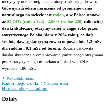
medycyny nuklearnej,
akceleratory
,
reaktory jądrowe
).
Głównym źródłem narażenia od promieniowania
naturalnego na świecie jest
radon
, a w Polsce stanowi
aż
24,74% (radon-222)
i
2,06% (radon-220)
całkowitej
dawki skutecznej otrzymywanej w ciągu roku przez
statystycznego Polaka (dane z 2024 roku), co daje
średnią
dawkę skuteczną
równą odpowiednio 1,2 mSv
dla radonu i 0,1 mSv od toronu
. Roczna całkowita
dawka skuteczna promieniowania jonizującego otrzymana
przez statystycznego mieszkańca Polski w 2024 r.
wyniosła 4,86 mSv.
Poprzednia strona
Radon i jego źródła
Następna strona
Historia odkrycia radonu
Działy