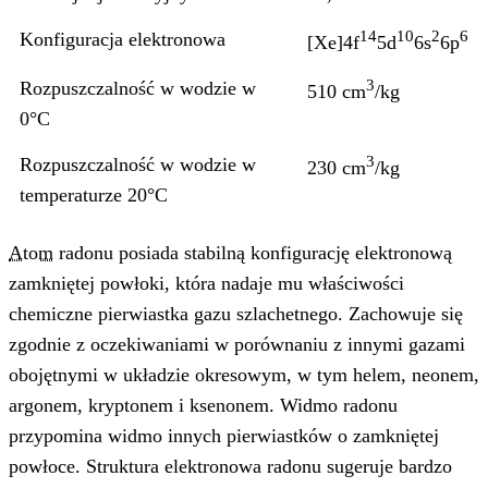
14
10
2
6
Konfiguracja elektronowa
[Xe]4f
5d
6s
6p
3
Rozpuszczalność w wodzie w
510 cm
/kg
0°C
3
Rozpuszczalność w wodzie w
230 cm
/kg
temperaturze 20°C
Atom
radonu posiada stabilną konfigurację elektronową
zamkniętej powłoki, która nadaje mu właściwości
chemiczne pierwiastka gazu szlachetnego. Zachowuje się
zgodnie z oczekiwaniami w porównaniu z innymi gazami
obojętnymi w układzie okresowym, w tym helem, neonem,
argonem, kryptonem i ksenonem. Widmo radonu
przypomina widmo innych pierwiastków o zamkniętej
powłoce. Struktura elektronowa radonu sugeruje bardzo