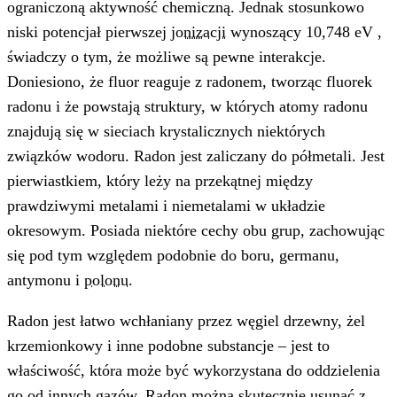
ograniczoną aktywność chemiczną. Jednak stosunkowo
niski potencjał pierwszej
jonizacji
wynoszący 10,748 eV ,
świadczy o tym, że możliwe są pewne interakcje.
Doniesiono, że fluor reaguje z radonem, tworząc fluorek
radonu i że powstają struktury, w których atomy radonu
znajdują się w sieciach krystalicznych niektórych
związków wodoru. Radon jest zaliczany do półmetali. Jest
pierwiastkiem, który leży na przekątnej między
prawdziwymi metalami i niemetalami w układzie
okresowym. Posiada niektóre cechy obu grup, zachowując
się pod tym względem podobnie do boru, germanu,
antymonu i
polonu
.
Radon jest łatwo wchłaniany przez węgiel drzewny, żel
krzemionkowy i inne podobne substancje – jest to
właściwość, która może być wykorzystana do oddzielenia
go od innych gazów. Radon można skutecznie usunąć z