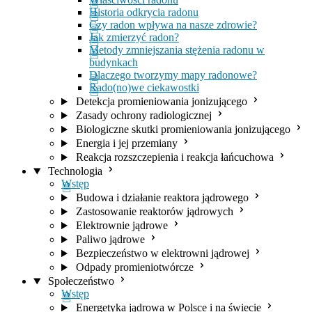
Historia odkrycia radonu
Czy radon wpływa na nasze zdrowie?
Jak zmierzyć radon?
Metody zmniejszania stężenia radonu w
budynkach
Dlaczego tworzymy mapy radonowe?
Rado(no)we ciekawostki
Detekcja promieniowania jonizującego
Zasady ochrony radiologicznej
Biologiczne skutki promieniowania jonizującego
Energia i jej przemiany
Reakcja rozszczepienia i reakcja łańcuchowa
Technologia
Wstęp
Budowa i działanie reaktora jądrowego
Zastosowanie reaktorów jądrowych
Elektrownie jądrowe
Paliwo jądrowe
Bezpieczeństwo w elektrowni jądrowej
Odpady promieniotwórcze
Społeczeństwo
Wstęp
Energetyka jądrowa w Polsce i na świecie