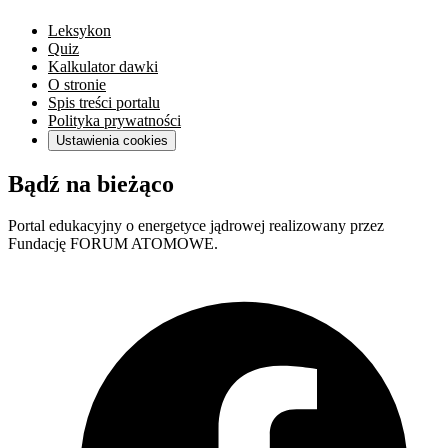
Leksykon
Quiz
Kalkulator dawki
O stronie
Spis treści portalu
Polityka prywatności
Ustawienia cookies
Bądź na bieżąco
Portal edukacyjny o energetyce jądrowej realizowany przez
Fundację FORUM ATOMOWE.
F