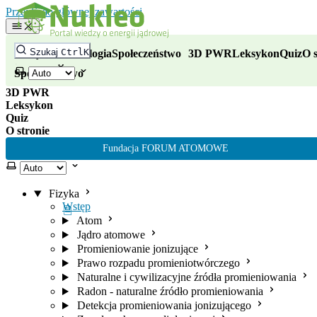
Nukleo - portal wiedzy o energii
Przejdź do głównej zawartości
Fizyka
Szukaj
Ctrl
K
Fizyka
Technologia
Społeczeństwo
3D PWR
Leksykon
Quiz
O s
Technologia
Wybierz motyw
Społeczeństwo
3D PWR
Leksykon
Quiz
O stronie
Fundacja FORUM ATOMOWE
Wybierz motyw
Fizyka
Wstęp
Atom
Jądro atomowe
Promieniowanie jonizujące
Prawo rozpadu promieniotwórczego
Naturalne i cywilizacyjne źródła promieniowania
Radon - naturalne źródło promieniowania
Detekcja promieniowania jonizującego