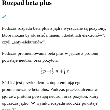
Rozpad beta plus
Dział zatytułowany „Rozpad beta plus”
Podczas rozpadu beta plus z jądra wyrzucane są pozytony,
które można by określić mianem „dodatnich elektronów”,
czyli „anty-elektronów”.
Podczas promieniowania beta plus w jądrze z protonu
powstaje neutron oraz pozyton:
1
1
0
→
^{1}_{1}p
+
p
n
e
1
0
1
\rightarrow
^{1}_{0}n
Sód-22 jest przykładem izotopu emitującego
+
promieniowanie beta plus. Podczas przekształcenia w
^{0}_{1}e
jądrze z protonu powstają neutron oraz pozyton, który
opuszcza jądro. W wyniku rozpadu sodu-22 powstaje
neon-22: