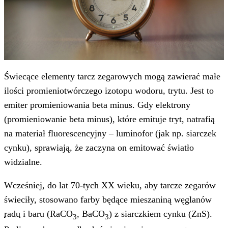
Świecące elementy tarcz zegarowych mogą zawierać małe
ilości promieniotwórczego izotopu wodoru, trytu. Jest to
emiter promieniowania beta minus. Gdy elektrony
(promieniowanie beta minus), które emituje tryt, natrafią
na materiał fluorescencyjny – luminofor (jak np. siarczek
cynku), sprawiają, że zaczyna on emitować światło
widzialne.
Wcześniej, do lat 70-tych XX wieku, aby tarcze zegarów
świeciły, stosowano farby będące mieszaniną węglanów
radu
i baru (RaCO
, BaCO
) z siarczkiem cynku (ZnS).
3
3