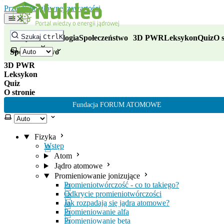
Nukleo - portal wiedzy o energii
Przejdź do głównej zawartości
Fizyka
Szukaj
Ctrl
K
Fizyka
Technologia
Społeczeństwo
3D PWR
Leksykon
Quiz
O s
Technologia
Wybierz motyw
Społeczeństwo
3D PWR
Leksykon
Quiz
O stronie
Fundacja FORUM ATOMOWE
Wybierz motyw
Fizyka
Wstęp
Atom
Jądro atomowe
Promieniowanie jonizujące
Promieniotwórczość - co to takiego?
Odkrycie promieniotwórczości
Jak rozpadają się jądra atomowe?
Promieniowanie alfa
Promieniowanie beta