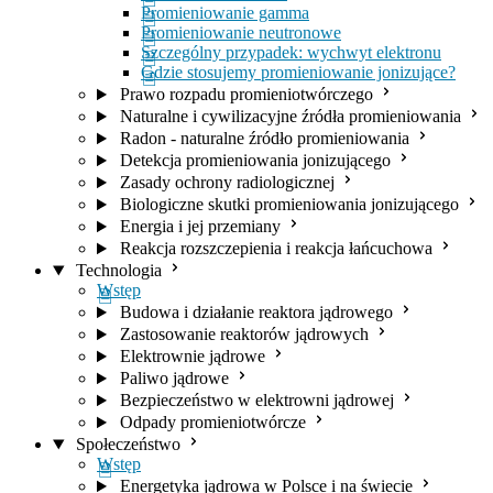
Promieniowanie gamma
Promieniowanie neutronowe
Szczególny przypadek: wychwyt elektronu
Gdzie stosujemy promieniowanie jonizujące?
Prawo rozpadu promieniotwórczego
Naturalne i cywilizacyjne źródła promieniowania
Radon - naturalne źródło promieniowania
Detekcja promieniowania jonizującego
Zasady ochrony radiologicznej
Biologiczne skutki promieniowania jonizującego
Energia i jej przemiany
Reakcja rozszczepienia i reakcja łańcuchowa
Technologia
Wstęp
Budowa i działanie reaktora jądrowego
Zastosowanie reaktorów jądrowych
Elektrownie jądrowe
Paliwo jądrowe
Bezpieczeństwo w elektrowni jądrowej
Odpady promieniotwórcze
Społeczeństwo
Wstęp
Energetyka jądrowa w Polsce i na świecie