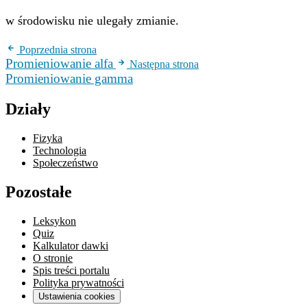
C-14}}
w środowisku nie ulegały zmianie.
{\text{liczba
atomów
Poprzednia strona
pierwiastka węgla
Promieniowanie alfa
Następna strona
C}}
Promieniowanie gamma
Działy
Fizyka
Technologia
Społeczeństwo
Pozostałe
Leksykon
Quiz
Kalkulator dawki
O stronie
Spis treści portalu
Polityka prywatności
Ustawienia cookies