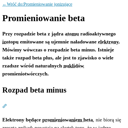
←
Wróć do:
Promieniowanie jonizujące
Promieniowanie beta
Przy rozpadzie beta z jądra
atomu
radioaktywnego
izotopu
emitowane są ujemnie naładowane
elektrony
.
Mówimy wówczas o rozpadzie beta minus. Istnieje
także rozpad beta plus, ale jest to zjawisko o wiele
rzadsze wśród naturalnych
nuklidów
promieniotwórczych.
Rozpad beta minus
Dział zatytułowany „Rozpad beta minus”
Elektrony będące
promieniowaniem beta
, nie biorą się
zresztą znikąd: powstają na skutek tego, że w jądrze