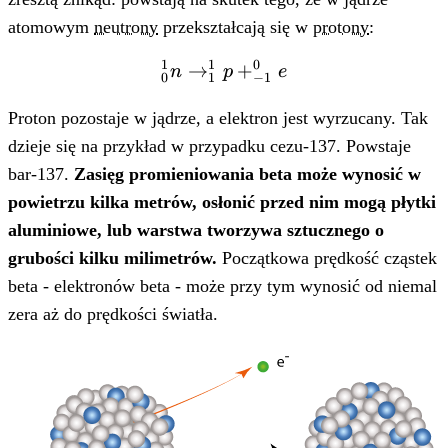
atomowym
neutrony
przekształcają się w
protony
:
1
1
0
→
^{1}_{0}n
+
n
p
e
0
1
−
1
\rightarrow
^{1}_{1}p
Proton pozostaje w jądrze, a elektron jest wyrzucany. Tak
+
dzieje się na przykład w przypadku cezu-137. Powstaje
_{-1}^{0}e
bar-137.
Zasięg promieniowania beta może wynosić w
powietrzu kilka metrów, osłonić przed nim mogą płytki
aluminiowe, lub warstwa tworzywa sztucznego o
grubości kilku milimetrów.
Początkowa prędkość cząstek
beta - elektronów beta - może przy tym wynosić od niemal
zera aż do prędkości światła.