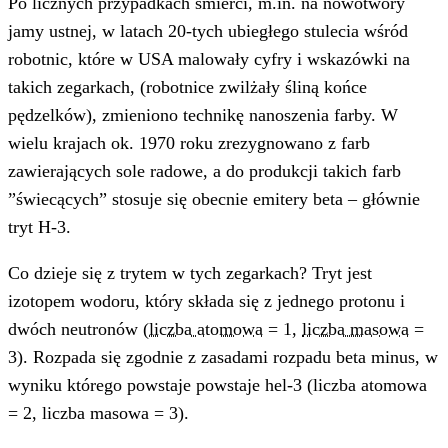
Po licznych przypadkach śmierci, m.in. na nowotwory
jamy ustnej, w latach 20-tych ubiegłego stulecia wśród
robotnic, które w USA malowały cyfry i wskazówki na
takich zegarkach, (robotnice zwilżały śliną końce
pędzelków), zmieniono technikę nanoszenia farby. W
wielu krajach ok. 1970 roku zrezygnowano z farb
zawierających sole radowe, a do produkcji takich farb
”świecących” stosuje się obecnie emitery beta – głównie
tryt H-3.
Co dzieje się z trytem w tych zegarkach? Tryt jest
izotopem wodoru, który składa się z jednego protonu i
dwóch neutronów (
liczba atomowa
= 1,
liczba masowa
=
3). Rozpada się zgodnie z zasadami rozpadu beta minus, w
wyniku którego powstaje powstaje hel-3 (liczba atomowa
= 2, liczba masowa = 3).