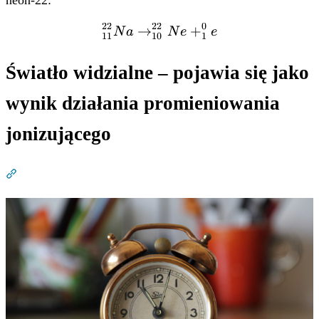
22
22
0
→
^{22}_{11}Na
+
N
a
N
e
e
11
10
1
\rightarrow
^{22}_{10}Ne
Światło widzialne – pojawia się jako
+ ^{0}_{1}e
wynik działania promieniowania
jonizującego
Dział zatytułowany „Światło widzialne – pojawia się jak