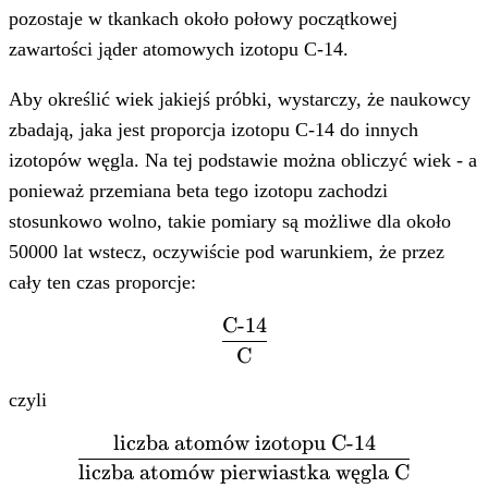
pozostaje w tkankach około połowy początkowej
zawartości jąder atomowych izotopu C-14.
Aby określić wiek jakiejś próbki, wystarczy, że naukowcy
zbadają, jaka jest proporcja izotopu C-14 do innych
izotopów węgla. Na tej podstawie można obliczyć wiek - a
ponieważ przemiana beta tego izotopu zachodzi
stosunkowo wolno, takie pomiary są możliwe dla około
50000 lat wstecz, oczywiście pod warunkiem, że przez
cały ten czas proporcje:
C-14
\frac{\text{C-
C
14}}
{\text{C}}
czyli
liczba atom
ˊ
o
w izotopu C-14
\frac{\text{liczba
liczba atom
ˊ
o
w pierwiastka w
ę
gla C
atomów izotopu