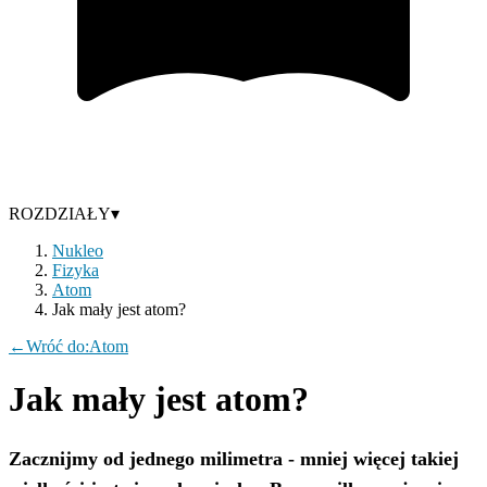
ROZDZIAŁY
▾
Nukleo
Fizyka
Atom
Jak mały jest atom?
←
Wróć do:
Atom
Jak mały jest atom?
Zacznijmy od jednego milimetra - mniej więcej takiej