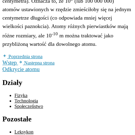
centymetra). Oznacza to, że 10
(lub 100 000 000)
atomów ustawionych w rzędzie zmieściłoby się na jednym
centymetrze długości (co odpowiada mniej więcej
wielkości paznokcia). Atomy różnych pierwiastków mają
-10
różne rozmiary, ale 10
m można traktować jako
przybliżoną wartość dla dowolnego atomu.
Poprzednia strona
Wstęp
Następna strona
Odkrycie atomu
Działy
Fizyka
Technologia
Społeczeństwo
Pozostałe
Leksykon