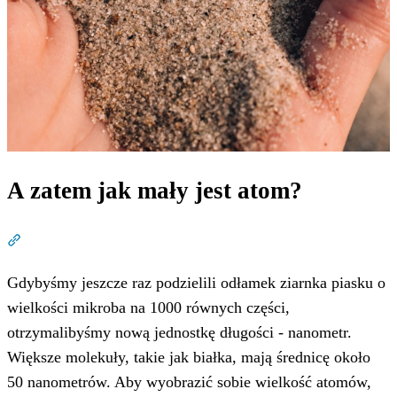
A zatem jak mały jest atom?
Dział zatytułowany „A zatem jak mały jest atom?”
Gdybyśmy jeszcze raz podzielili odłamek ziarnka piasku o
wielkości mikroba na 1000 równych części,
otrzymalibyśmy nową jednostkę długości - nanometr.
Większe molekuły, takie jak białka, mają średnicę około
50 nanometrów. Aby wyobrazić sobie wielkość atomów,