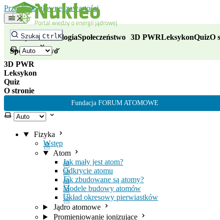
Nukleo - portal wiedzy o energii
Przejdź do głównej zawartości
Fizyka
Szukaj
Ctrl
K
Fizyka
Technologia
Społeczeństwo
3D PWR
Leksykon
Quiz
O s
Technologia
Wybierz motyw
Społeczeństwo
3D PWR
Leksykon
Quiz
O stronie
Fundacja FORUM ATOMOWE
Wybierz motyw
Fizyka
Wstęp
Atom
Jak mały jest atom?
Odkrycie atomu
Jak zbudowane są atomy?
Modele budowy atomów
Układ okresowy pierwiastków
Jądro atomowe
Promieniowanie jonizujące