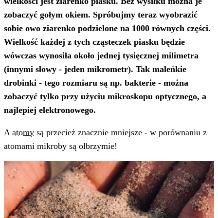
wielkości jest ziarenko piasku. Bez wysiłku można je
zobaczyć gołym okiem. Spróbujmy teraz wyobrazić
sobie owo ziarenko podzielone na 1000 równych części.
Wielkość każdej z tych cząsteczek piasku będzie
wówczas wynosiła około jednej tysięcznej milimetra
(innymi słowy - jeden mikrometr). Tak maleńkie
drobinki - tego rozmiaru są np. bakterie - można
zobaczyć tylko przy użyciu mikroskopu optycznego, a
najlepiej elektronowego.
A
atomy
są przecież znacznie mniejsze - w porównaniu z
atomami mikroby są olbrzymie!