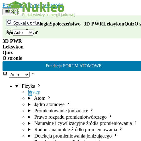
Nukleo - portal wiedzy o energii
Przejdź do głównej zawartości
Fizyka
Szukaj
Ctrl
K
Fizyka
Technologia
Społeczeństwo
3D PWR
Leksykon
Quiz
O s
Technologia
Wybierz motyw
Społeczeństwo
3D PWR
Leksykon
Quiz
O stronie
Fundacja FORUM ATOMOWE
Wybierz motyw
Fizyka
Wstęp
Atom
Jądro atomowe
Promieniowanie jonizujące
Prawo rozpadu promieniotwórczego
Naturalne i cywilizacyjne źródła promieniowania
Radon - naturalne źródło promieniowania
Detekcja promieniowania jonizującego