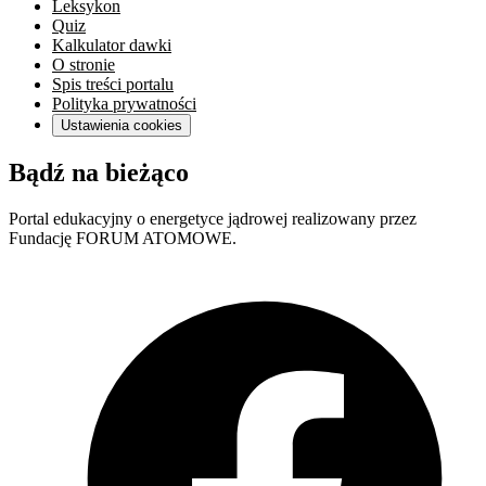
Leksykon
Quiz
Kalkulator dawki
O stronie
Spis treści portalu
Polityka prywatności
Ustawienia cookies
Bądź na bieżąco
Portal edukacyjny o energetyce jądrowej realizowany przez
Fundację FORUM ATOMOWE.
F