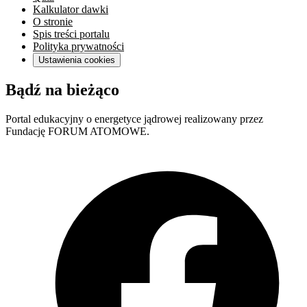
Kalkulator dawki
O stronie
Spis treści portalu
Polityka prywatności
Ustawienia cookies
Bądź na bieżąco
Portal edukacyjny o energetyce jądrowej realizowany przez
Fundację FORUM ATOMOWE.
F