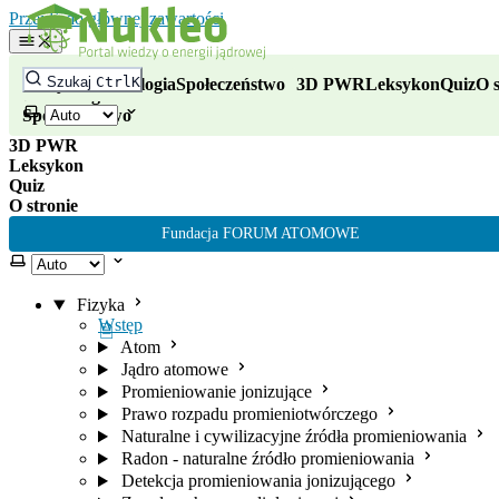
Nukleo - portal wiedzy o energii
Przejdź do głównej zawartości
Fizyka
Szukaj
Ctrl
K
Fizyka
Technologia
Społeczeństwo
3D PWR
Leksykon
Quiz
O s
Technologia
Wybierz motyw
Społeczeństwo
3D PWR
Leksykon
Quiz
O stronie
Fundacja FORUM ATOMOWE
Wybierz motyw
Fizyka
Wstęp
Atom
Jądro atomowe
Promieniowanie jonizujące
Prawo rozpadu promieniotwórczego
Naturalne i cywilizacyjne źródła promieniowania
Radon - naturalne źródło promieniowania
Detekcja promieniowania jonizującego