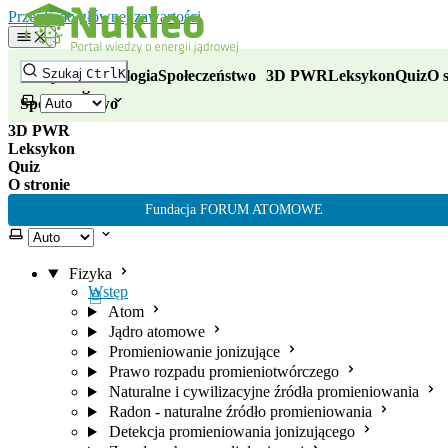
Nukleo - portal wiedzy o energii
Przejdź do głównej zawartości
Fizyka
Szukaj
Ctrl
K
Fizyka
Technologia
Społeczeństwo
3D PWR
Leksykon
Quiz
O s
Technologia
Wybierz motyw
Społeczeństwo
3D PWR
Leksykon
Quiz
O stronie
Fundacja FORUM ATOMOWE
Wybierz motyw
Fizyka
Wstęp
Atom
Jądro atomowe
Promieniowanie jonizujące
Prawo rozpadu promieniotwórczego
Naturalne i cywilizacyjne źródła promieniowania
Radon - naturalne źródło promieniowania
Detekcja promieniowania jonizującego