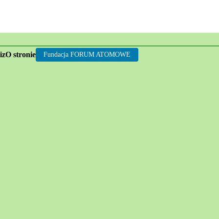
rgii jądrowej
iz
O stronie
Fundacja FORUM ATOMOWE