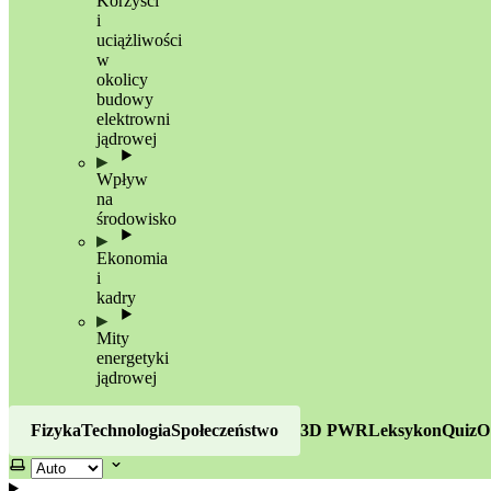
Korzyści
i
uciążliwości
w
okolicy
budowy
elektrowni
jądrowej
Wpływ
na
środowisko
Ekonomia
i
kadry
Mity
energetyki
jądrowej
Fizyka
Technologia
Społeczeństwo
3D PWR
Leksykon
Quiz
O
Wybierz motyw