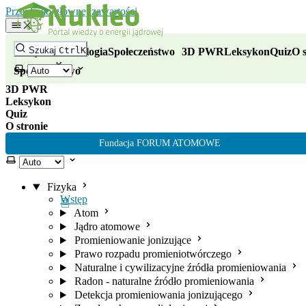
Nukleo - portal wiedzy o energii
Przejdź do głównej zawartości
Fizyka
Szukaj
Ctrl
K
Fizyka
Technologia
Społeczeństwo
3D PWR
Leksykon
Quiz
O s
Technologia
Wybierz motyw
Społeczeństwo
3D PWR
Leksykon
Quiz
O stronie
Fundacja FORUM ATOMOWE
Wybierz motyw
Fizyka
Wstęp
Atom
Jądro atomowe
Promieniowanie jonizujące
Prawo rozpadu promieniotwórczego
Naturalne i cywilizacyjne źródła promieniowania
Radon - naturalne źródło promieniowania
Detekcja promieniowania jonizującego