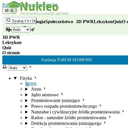
Nukleo - portal wiedzy o energii
Przejdź do głównej zawartości
Fizyka
Szukaj
Ctrl
K
Fizyka
Technologia
Społeczeństwo
3D PWR
Leksykon
Quiz
O s
Technologia
Wybierz motyw
Społeczeństwo
3D PWR
Leksykon
Quiz
O stronie
Fundacja FORUM ATOMOWE
Wybierz motyw
Fizyka
Wstęp
Atom
Jądro atomowe
Promieniowanie jonizujące
Prawo rozpadu promieniotwórczego
Naturalne i cywilizacyjne źródła promieniowania
Radon - naturalne źródło promieniowania
Detekcja promieniowania jonizującego