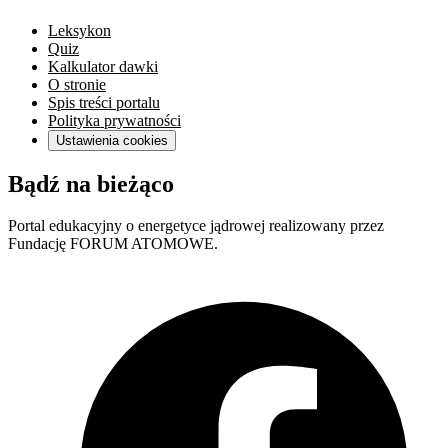
Leksykon
Quiz
Kalkulator dawki
O stronie
Spis treści portalu
Polityka prywatności
Ustawienia cookies
Bądź na bieżąco
Portal edukacyjny o energetyce jądrowej realizowany przez
Fundację FORUM ATOMOWE.
F