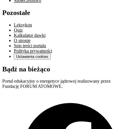
Społeczeństwo
Pozostałe
Leksykon
Quiz
Kalkulator dawki
O stronie
Spis treści portalu
Polityka prywatności
Ustawienia cookies
Bądź na bieżąco
Portal edukacyjny o energetyce jądrowej realizowany przez
Fundację FORUM ATOMOWE.
F