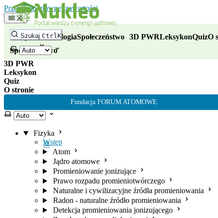
Nukleo - portal wiedzy o energii
Przejdź do głównej zawartości
Fizyka
Szukaj
Ctrl
K
Fizyka
Technologia
Społeczeństwo
3D PWR
Leksykon
Quiz
O s
Technologia
Wybierz motyw
Społeczeństwo
3D PWR
Leksykon
Quiz
O stronie
Fundacja FORUM ATOMOWE
Wybierz motyw
Fizyka
Wstęp
Atom
Jądro atomowe
Promieniowanie jonizujące
Prawo rozpadu promieniotwórczego
Naturalne i cywilizacyjne źródła promieniowania
Radon - naturalne źródło promieniowania
Detekcja promieniowania jonizującego