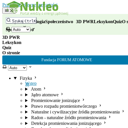
Nukleo - portal wiedzy o energii
Przejdź do głównej zawartości
Fizyka
Szukaj
Ctrl
K
Fizyka
Technologia
Społeczeństwo
3D PWR
Leksykon
Quiz
O s
Technologia
Wybierz motyw
Społeczeństwo
3D PWR
Leksykon
Quiz
O stronie
Fundacja FORUM ATOMOWE
Wybierz motyw
Fizyka
Wstęp
Atom
Jądro atomowe
Promieniowanie jonizujące
Prawo rozpadu promieniotwórczego
Naturalne i cywilizacyjne źródła promieniowania
Radon - naturalne źródło promieniowania
Detekcja promieniowania jonizującego